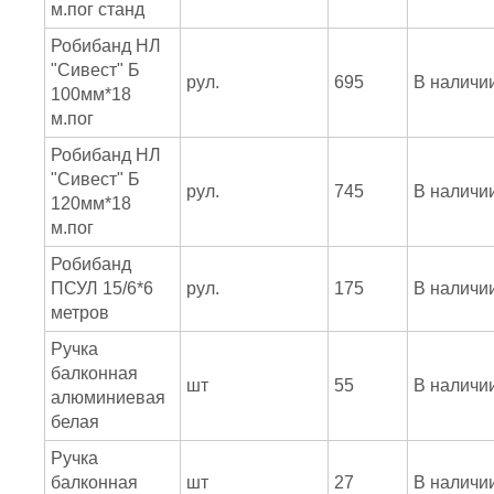
м.пог станд
Робибанд НЛ
"Сивест" Б
рул.
695
В наличи
100мм*18
м.пог
Робибанд НЛ
"Сивест" Б
рул.
745
В наличи
120мм*18
м.пог
Робибанд
ПСУЛ 15/6*6
рул.
175
В наличи
метров
Ручка
балконная
шт
55
В наличи
алюминиевая
белая
Ручка
балконная
шт
27
В наличи