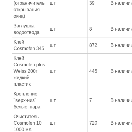
(ограничитель
шт
39
В наличи
открывания
окна)
Заглушка
шт
8
В наличи
водоотвода
Клей
шт
872
В наличи
Cosmofen 345
Клей
Cosmofen plus
Weiss 200г
шт
445
В наличи
жидкий
пластик
Крепление
"верх-низ"
шт
7
В наличи
белые, пара
Очиститель
Cosmofen 10
шт
720
В наличи
1000 мл.